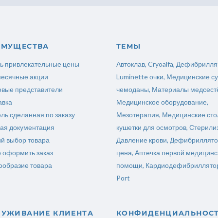
ИМУЩЕСТВА
ТЕМЫ
ь привлекательные цены
Автоклав
,
Cryoalfa
,
Дефибрилля
есячные акции
Luminette очки
,
Медицинские су
овые представители
чемоданы
,
Материалы медсест
авка
Медицинское оборудование
,
ль сделанная по заказу
Мезотерапия
,
Медицинские сто
ая документация
кушетки для осмотров
,
Стерили
ий выбор товара
Давление крови
,
Дефибриллято
о оформить заказ
цена
,
Аптечка первой медицинс
ообразие товара
помощи
,
Кардиодефибриллятор
Port
ЛУЖИВАНИЕ КЛИЕНТА
КОНФИДЕНЦИАЛЬНОС