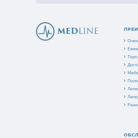
ПРЕ
Очен
Ежем
Торг
Дост
Мебе
Полн
Легк
Легк
Разн
ОБС