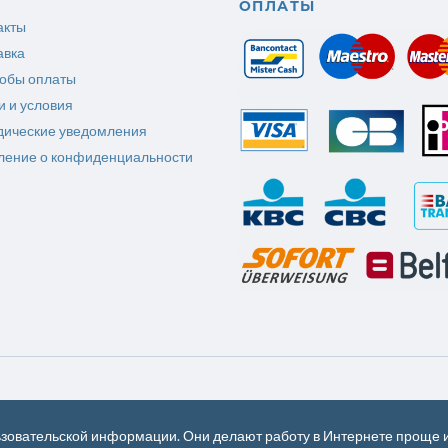
ОПЛАТЫ
акты
авка
обы оплаты
и и условия
ические уведомления
ление о конфиденциальности
ьзовательской информации. Они делают работу в Интернете проще 