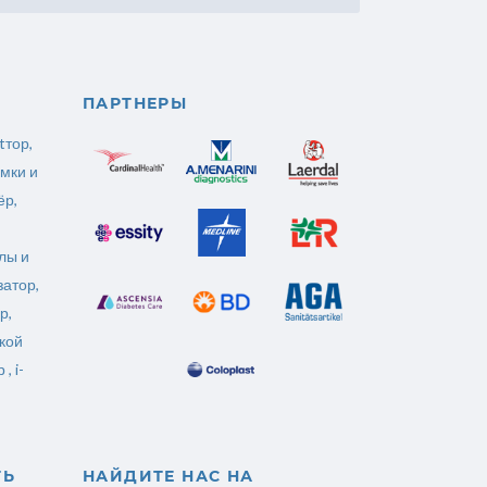
ПАРТНЕРЫ
tтор
,
мки и
ёр
,
лы и
затор
,
р,
кой
 ,
i-
ТЬ
НАЙДИТЕ НАС НА