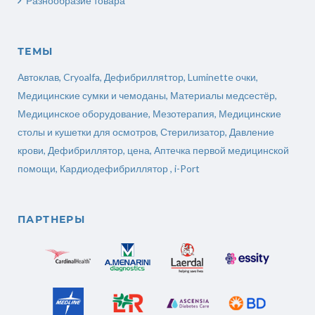
Разнообразие товара
ТЕМЫ
Автоклав
,
Cryoalfa
,
Дефибрилляtтор
,
Luminette очки
,
Медицинские сумки и чемоданы
,
Материалы медсестёр
,
Медицинское оборудование
,
Мезотерапия
,
Медицинские
столы и кушетки для осмотров
,
Стерилизатор
,
Давление
крови
,
Дефибриллятор, цена
,
Аптечка первой медицинской
помощи
,
Кардиодефибриллятор ,
i-Port
ПАРТНЕРЫ