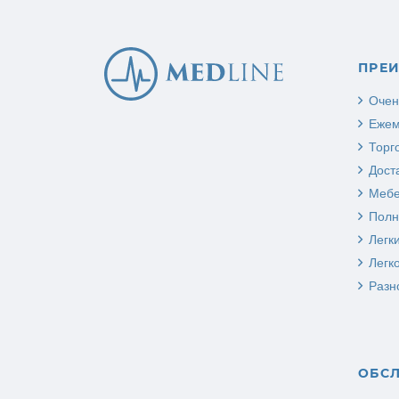
ПРЕ
Очен
Ежем
Торг
Дост
Мебе
Полн
Легк
Легк
Разн
ОБС