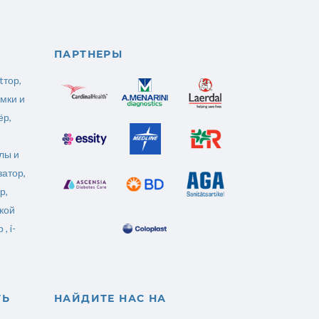
ПАРТНЕРЫ
tтор
,
мки и
ёр
,
лы и
затор
,
р,
кой
 ,
i-
ТЬ
НАЙДИТЕ НАС НА