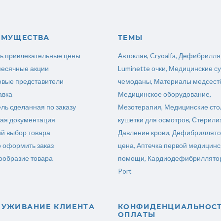
ИМУЩЕСТВА
ТЕМЫ
ь привлекательные цены
Автоклав
,
Cryoalfa
,
Дефибрилля
есячные акции
Luminette очки
,
Медицинские су
овые представители
чемоданы
,
Материалы медсест
авка
Медицинское оборудование
,
ль сделанная по заказу
Мезотерапия
,
Медицинские сто
ая документация
кушетки для осмотров
,
Стерили
ий выбор товара
Давление крови
,
Дефибриллято
о оформить заказ
цена
,
Аптечка первой медицинс
ообразие товара
помощи
,
Кардиодефибриллятор
Port
ЛУЖИВАНИЕ КЛИЕНТА
КОНФИДЕНЦИАЛЬНОС
ОПЛАТЫ