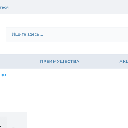
ться
е
Г
ПРЕИМУЩЕСТВА
АК
ицы