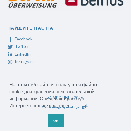
НАЙДИТЕ НАС НА
Facebook
Twitter
LinkedIn
Instagram
На этом веб-сайте используются файлы
cookie для хранения пользовательской
©
MED
LINE - 2026
информации. Они делают работу в
Интернете проще и удобнее
CMS & design by newEdge
OK